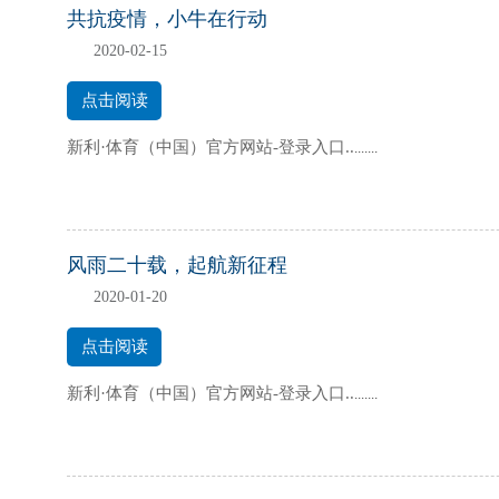
共抗疫情，小牛在行动
2020-02-15
点击阅读
新利·体育（中国）官方网站-登录入口..
.......
风雨二十载，起航新征程
2020-01-20
点击阅读
新利·体育（中国）官方网站-登录入口..
.......