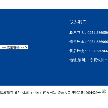
联系我们
联系电话：0951-3869599
销售热线：0951-386966
售后热线：0951-386966
地址(银川)：宁夏银川
版权所有 新利·体育（中国）官方网站-登录入口
宁ICP备19001029号