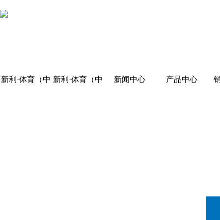
新利·体育（中
新利·体育（中
新闻中心
产品中心
国）官方网站-
国）官方网站-
登录入口
登录入口
公司简介