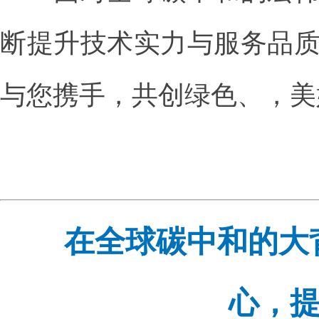
断提升技术实力与服务品
与您携手，共创绿色、，美
在全球碳中和的大背
心，