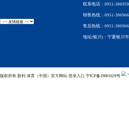
联系电话：0951-3869599
销售热线：0951-386966
售后热线：0951-386966
地址(银川)：宁夏银川
版权所有 新利·体育（中国）官方网站-登录入口
宁ICP备19001029号