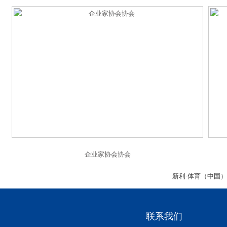
企业家协会协会
新利·体育（中国）
联系我们