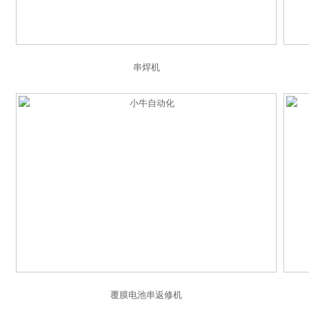
串焊机
覆膜电池串返修机