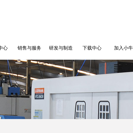
中心
销售与服务
研发与制造
下载中心
加入小牛