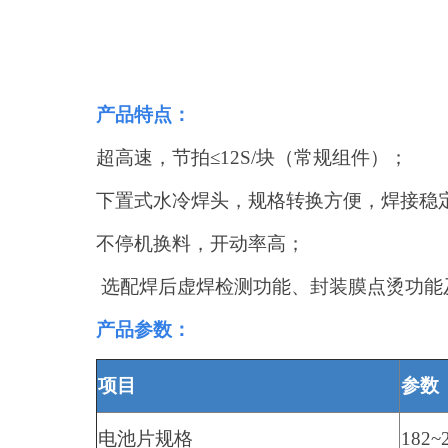
产品特点：
超高速，节拍
≤12S/块（常规组件）；
下置式水冷焊头，规格转换方便，焊接稳
不停机换料，开动率高；
选配焊后虚焊检测功能、封装膜点烫功能
产品参数：
项目
参数
电池片规格
182~