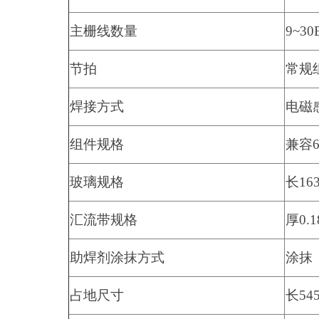
主栅线数量
9~30
节拍
常规
焊接方式
电磁
组件规格
兼容
玻璃规格
长163
汇流带规格
厚0.1
助焊剂涂抹方式
涂抹
占地尺寸
长54